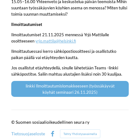
15.05–16.00 Yhteenveto ja keskustelua päivän teemoista Mihin
suuntaan työssäkäyvien köyhien asema on menossa? Miten tulisi
toimia suunnan muuttamiseksi?
Ilmoittautumiset
Ilmoittautumiset 21.11.2025 mennessä Yrjö Mattilalle
osoitteeseen
yrjo.mattila@helsinki.fi
Ilmoittautuessasi kerro sähköpostiosoitteesi ja osallistutko
paikan päällä vai etäyhteyden kautta.
Jos osallistut etäyhteydellä, sinulle lähetetään Teams -linkki
sähköpostitse. Saliin mahtuu alustajien lisäksi noin 30 kuulijaa.
linkki Ilmoittautumislomakkeeseen (työssäkäyvät
köyhät seminaari 26.11.2025)
©
Suomen sosiaalioikeudellinen seura ry
Tietosuojaseloste
Tehty Yhdistysavaimella
Facebook