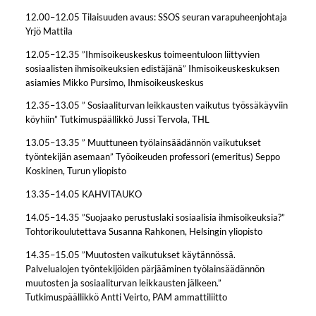
12.00–12.05 Tilaisuuden avaus: SSOS seuran varapuheenjohtaja
Yrjö Mattila
12.05–12.35 ”Ihmisoikeuskeskus toimeentuloon liittyvien
sosiaalisten ihmisoikeuksien edistäjänä” Ihmisoikeuskeskuksen
asiamies Mikko Pursimo, Ihmisoikeuskeskus
12.35–13.05 ” Sosiaaliturvan leikkausten vaikutus työssäkäyviin
köyhiin” Tutkimuspäällikkö Jussi Tervola, THL
13.05–13.35 ” Muuttuneen työlainsäädännön vaikutukset
työntekijän asemaan” Työoikeuden professori (emeritus) Seppo
Koskinen, Turun yliopisto
13.35–14.05 KAHVITAUKO
14.05–14.35 ”Suojaako perustuslaki sosiaalisia ihmisoikeuksia?”
Tohtorikoulutettava Susanna Rahkonen, Helsingin yliopisto
14.35–15.05 ”Muutosten vaikutukset käytännössä.
Palvelualojen työntekijöiden pärjääminen työlainsäädännön
muutosten ja sosiaaliturvan leikkausten jälkeen.”
Tutkimuspäällikkö Antti Veirto, PAM ammattiliitto