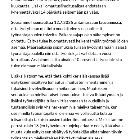
kuukautta. Lisäksi lomautusilmoitusaikaa ehdotetaan
lyhennettäväksi 14 päivästä seitsemään päivään.
Seuramme huomauttaa 12.7.2025 antamassaan lausunnossa
,
että työryhmän mietintö noudattelee yksipuolisesti
työnantajapuolen toiveita. Palkansaajapuolen näkemykset on
ohitettu. Esitys tulee huomattavasti heikentämään työntekijöiden
asemaa. Määräaikaisia sopimuksia tullaan hyödyntämään laajasti
työnantajapuolella niin että työntekijät vaihdetaan vuosi
kerrallaan. Arvioimme, että ainakin 40 prosenttia työsuhteista
tulee olemaan määräaikaisia.
Lisäksi katsomme, että tietä kohti kerjäläiskansaa lisää
esitykseen sisältyvä lomautusilmoitusten lyhentäminen ja
takaisinottovelvollisuuden heikentäminen. Muutoksen
seurauksena mielivaltaiset lomautukset tuleva lisääntymään ja
lisäksi työntekijöitä tullaan irtisanomaan taloudellisin ja
tuotannollisin syin yhä herkemmin ja mielivaltaisemmin, kun
useimmilla työnantajalla ei ole enää velvollisuutta kutsua
irtisanottuja takaisin uusien töiden ilmaantuessa. Mielestämme
perustuslain 18 §:n työvoiman suojeluperiaate edellyttää aivan
muuta kuin esitykseen sisältyvä työntekijän alistaminen täysin
työnantajan mielivaltaisen käyttäytymisen alaiseksi.