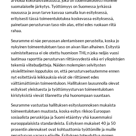
arvioida kokonaisvaikutusta, joka on todennäköisesti monelle
suomalaiselle järkytys. Työttömyys on Suomessa jyrkässä
nousussa ja avun tarve kasvaa samalla kun esityksessä,
erityisesti tässä toimeentulotukea koskevassa esityksessä,
painetaan perusturvan taso niin alas, ettei edes ruokaan riitä
rahaa.
Seuramme ei näe perusosan alentamiseen perusteita, koska jo
nykyinen toimeentulotuen taso on aivan liian alhainen. Esitystä
valmisteltaessa ei ole otettu huomioon THL:n joka neljäs vuosi
laatimaa raporttia perusturvan riittävyydestä eikä eri yliopistojen
tekemiä viitebudjetteja. Näiden molempien selvitysten
yksielitteinen lopputulos on, että perusturvaetuutemme ennen
nyt esitettäviä leikkauksia eivät ole riittäneet edes
välttämättömän toimeentuloon. Hallituksen lausunnolla olevat
esitykset yleistuesta ja työttömyysturvan toimeentulotuen
kiristyksistä vievät tilannetta yhä huonompaan suuntaan.
Seuramme vastustaa hallituksen esitysluonnoksen mukaista
toimeentulotuen muutosta, koska esitys rikkoo Euroopan
sosiaalista peruskirjaa ja Suomi etääntyy yhä kauemmaksi
eurooppalaisista standardeista. Esityksen mukaiset 40 ja 50
prosentin alennukset ovat kohtuuttomia työttömille ja muille
perusturvan varassa eläville. Esityksen toteuduttua monen