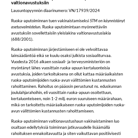
valtionavustuksiin
Lausuntopyynnön diaarinumero: VN/17939/2024
Ruoka-aputoiminnan tuen vakinaistamiseksi
STM on käynnistänyt
asetusvalmistelun
. Ruoka-aputoimintaan myönnettäviin
avustuksiin sovellettaisiin yleislakina valtionavustuslakia
(688/2001).
Ruoka-aputoiminnan järjestämiseen ei ole velvoittavaa
lainsäädäntöä eikä se kuulu osaksi julkista sosiaaliturvaa.
Vuodesta 2016 alkaen sosiaali- ja terveysministeriön on
myöntänyt lähes vuosittain ruoka-apuun kertaluonteisia
avustuksia, joiden tarkoituksena on ollut kattaa määräaikaisten
ruoka-aputoimijoiden ruoka-avun välittömien kustannusten
rahoittaminen. Rahoitus on pääosin perustunut ns. eduskunnan
joululahjarahoihin, eli vuosittain ruoka-apuun osoitettuun,
kertaluonteiseen, noin 1-2 milj. euron suuruiseen määrärahaan,
mikä on tarkoitettu määräaikaiseen ruoka-aputoimijoiden ruoka-
avun välittömien kustannusten rahoittamiseen.
Ruoka-aputoiminnan valtionavustushaun vakinaistaminen luo
osaltaan edellytyksiä toiminnan jatkuvuudelle lisäämällä
rahoituksen ennakoitavuutta ja siten vaikuttavan positiivisesti