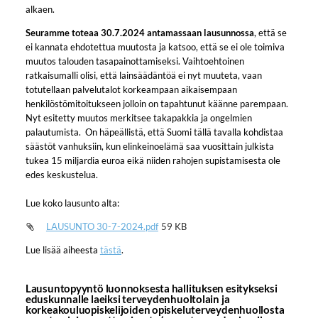
alkaen.
Seuramme toteaa 30.7.2024 antamassaan lausunnossa
, että se
ei kannata ehdotettua muutosta ja katsoo, että se ei ole toimiva
muutos talouden tasapainottamiseksi. Vaihtoehtoinen
ratkaisumalli olisi, että lainsäädäntöä ei nyt muuteta, vaan
totutellaan palvelutalot korkeampaan aikaisempaan
henkilöstömitoitukseen jolloin on tapahtunut käänne parempaan.
Nyt esitetty muutos merkitsee takapakkia ja ongelmien
palautumista. On häpeällistä, että Suomi tällä tavalla kohdistaa
säästöt vanhuksiin, kun elinkeinoelämä saa vuosittain julkista
tukea 15 miljardia euroa eikä niiden rahojen supistamisesta ole
edes keskustelua.
Lue koko lausunto alta:
LAUSUNTO 30-7-2024.pdf
59 KB
Lue lisää aiheesta
tästä
.
Lausuntopyyntö luonnoksesta hallituksen esitykseksi
eduskunnalle laeiksi terveydenhuoltolain ja
korkeakouluopiskelijoiden opiskeluterveydenhuollosta