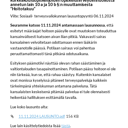
korkeakouluopiskelijoiden opiskeluterveydenhuollosta
annetun lain 10 a ja 10 b §:n muuttamisesta
”Hoitotakuu”
Viite: Sosiaali- terveysvaliokunnan lausuntopyyntö 06.11.2024
Seuramme katsoo 11.11.2024 antamassaan lausunnossa
, että
esitetyt määräajat hoitoon pääsylle ovat muutoksen toteuduttua
kansainvälisesti katsoen aivan liian pitkiä. Vakavasti sairas
kansalainen velvoitetaan odottamaan ennen lääkärin
vastaanotolle pääsyä. Potilaan sairaus voi pahentua
peruuttamattomasti tänä pitkänä odotusaikana.
Esityksen päämotiivi näyttää olevan rahan säästäminen ja
valtiontalouden tasapainottaminen. Potilaan pääsy hoitoon ei ole
niin tärkeää, kun se, että rahaa säästyy. Kuitenkin kansalaiset
ovat monissa kyselyissä pitäneet terveyspalveluja kaikkein
tärkeimpänä yhteiskunnan antamana palveluna. Tätä
kansalaisten keskeisenä pitämää palvelua ei tule olennaisesti
heikentää hallituksen esittämällä tavalla.
Lue koko lausunto alta:
11.11.2024 LAUSUNTO.pdf
156 KB
Lue lain käsittelytiedoista lisää
tästä
.