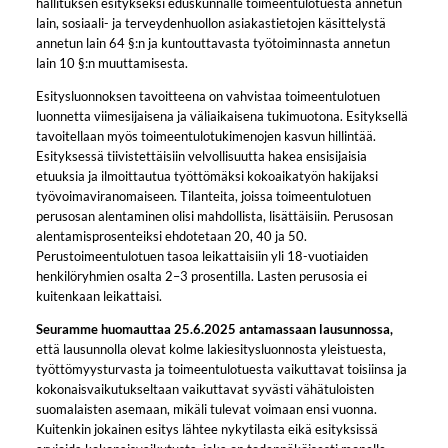
hallituksen esitykseksi eduskunnalle toimeentulotuesta annetun
lain, sosiaali- ja terveydenhuollon asiakastietojen käsittelystä
annetun lain 64 §:n ja kuntouttavasta työtoiminnasta annetun
lain 10 §:n muuttamisesta.
Esitysluonnoksen tavoitteena on vahvistaa toimeentulotuen
luonnetta viimesijaisena ja väliaikaisena tukimuotona. Esityksellä
tavoitellaan myös toimeentulotukimenojen kasvun hillintää.
Esityksessä tiivistettäisiin velvollisuutta hakea ensisijaisia
etuuksia ja ilmoittautua työttömäksi kokoaikatyön hakijaksi
työvoimaviranomaiseen. Tilanteita, joissa toimeentulotuen
perusosan alentaminen olisi mahdollista, lisättäisiin. Perusosan
alentamisprosenteiksi ehdotetaan 20, 40 ja 50.
Perustoimeentulotuen tasoa leikattaisiin yli 18-vuotiaiden
henkilöryhmien osalta 2–3 prosentilla. Lasten perusosia ei
kuitenkaan leikattaisi.
Seuramme huomauttaa 25.6.2025 antamassaan lausunnossa,
että
lausunnolla olevat kolme lakiesitysluonnosta yleistuesta,
työttömyysturvasta ja toimeentulotuesta vaikuttavat toisiinsa ja
kokonaisvaikutukseltaan vaikuttavat syvästi vähätuloisten
suomalaisten asemaan, mikäli tulevat voimaan ensi vuonna.
Kuitenkin jokainen esitys lähtee nykytilasta eikä esityksissä