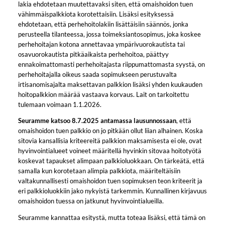
lakia ehdotetaan muutettavaksi siten, että omaishoidon tuen
vähimmäispalkkiota korotettaisiin. Lisäksi esityksessä
ehdotetaan, että perhehoitolakiin lisättäisiin säännös, jonka
perusteella tilanteessa, jossa toimeksiantosopimus, joka koskee
perhehoitajan kotona annettavaa ympärivuorokautista tai
osavuorokautista pitkäaikaista perhehoitoa, päättyy
ennakoimattomasti perhehoitajasta riippumattomasta syystä, on
perhehoitajalla oikeus saada sopimukseen perustuvalta
irtisanomisajalta maksettavan palkkion lisäksi yhden kuukauden
hoitopalkkion määrää vastaava korvaus. Lait on tarkoitettu
tulemaan voimaan 1.1.2026.
Seuramme katsoo 8.7.2025 antamassa lausunnossaan
, että
omaishoidon tuen palkkio on jo pitkään ollut liian alhainen. Koska
sitovia kansallisia kriteereitä palkkion maksamisesta ei ole, ovat
hyvinvointialueet voineet määritellä hyvinkin sitovaa hoitotyötä
koskevat tapaukset alimpaan palkkioluokkaan. On tärkeätä, että
samalla kun korotetaan alimpia palkkiota, määriteltäisiin
valtakunnallisesti omaishoidon tuen sopimuksen teon kriteerit ja
eri palkkioluokkiin jako nykyistä tarkemmin. Kunnallinen kirjavuus
omaishoidon tuessa on jatkunut hyvinvointialueilla.
Seuramme kannattaa esitystä, mutta toteaa lisäksi, että tämä on