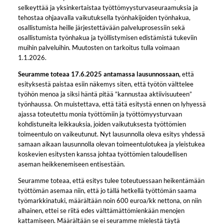
selkeyttää ja yksinkertaistaa työttömyysturvaseuraamuksia ja
tehostaa ohjaavalla vaikutuksella työnhakijoiden työnhakua,
osallistumista heille järjestettävään palveluprosessiin sekä
osallistumista työnhakua ja työllistymisen edistämistä tukeviin
muihin palveluihin. Muutosten on tarkoitus tulla voimaan
1.1.2026.
Seuramme toteaa 17.6.2025 antamassa lausunnossaan,
että
esityksestä paistaa esiin näkemys siten, että työtön välttelee
työhön menoa ja siksi häntä pitää ”kannustaa aktiivisuuteen”
työnhaussa. On muistettava, että tätä esitystä ennen on lyhyessä
ajassa toteutettu monia työttömiin ja työttömyysturvaan
kohdistuneita leikkauksia, joiden vaikutuksesta työttömien
toimeentulo on vaikeutunut. Nyt lausunnolla oleva esitys yhdessä
samaan aikaan lausunnolla olevan toimeentulotukea ja yleistukea
koskevien esitysten kanssa johtaa työttömien taloudellisen
aseman heikkenemiseen entisestään.
Seuramme toteaa, että esitys tulee toteutuessaan heikentämään
työttömän asemaa niin, että jo tällä hetkellä työttömän saama
työmarkkinatuki, määrältään noin 600 euroa/kk nettona, on niin
alhainen, ettei se riitä edes välttämättömienkään menojen
kattamiseen. Määrältään se ei seuramme mielestä täytä