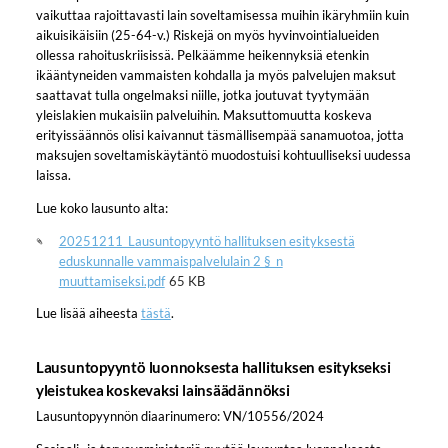
vaikuttaa rajoittavasti lain soveltamisessa muihin ikäryhmiin kuin
aikuisikäisiin (25-64-v.) Riskejä on myös hyvinvointialueiden
ollessa rahoituskriisissä. Pelkäämme heikennyksiä etenkin
ikääntyneiden vammaisten kohdalla ja myös palvelujen maksut
saattavat tulla ongelmaksi niille, jotka joutuvat tyytymään
yleislakien mukaisiin palveluihin. Maksuttomuutta koskeva
erityissäännös olisi kaivannut täsmällisempää sanamuotoa, jotta
maksujen soveltamiskäytäntö muodostuisi kohtuulliseksi uudessa
laissa.
Lue koko lausunto alta:
20251211_Lausuntopyyntö hallituksen esityksestä
eduskunnalle vammaispalvelulain 2 §_n
muuttamiseksi.pdf
65 KB
Lue lisää aiheesta
tästä
.
Lausuntopyyntö luonnoksesta hallituksen esitykseksi
yleistukea koskevaksi lainsäädännöksi
Lausuntopyynnön diaarinumero: VN/10556/2024