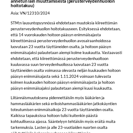
annetun lain muuttamisesta (perusterveydenhuollon
hoitotakuu)
Asia: VN/12310/2024
STM:n lausuntopyynnössä ehdotetaan muutoksia kiireettömän
perusterveydenhuollon hoitotakuuseen. Esityksessä ehdotetaan,
että 14 vuorokauden hoitoon pääsyn enimmäisajasta
kiireettömässä perusterveydenhuollon avosairaanhoidossa
luovutaan 23 vuotta täyttäneiden osalta, ja hoitoon pääsyn
enimmäisajaksi palautetaan aiempi kolme kuukautta. Vastaavasti
ehdotetaan, että kiireettömässä perusterveydenhuoltoon
kuuluvassa suun terveydenhuollossa luovutaan 23 vuotta
täyttäneiden osalta voimassa olevasta neljän kuukauden hoitoon
pääsyn enimmäisajasta sekä 1.11.2024 voimaan tulevasta
kolmen kuukauden hoitoon pääsyn enimmäisajasta ja hoitoon
pääsyn enimmäisajaksi palautetaan aiempi kuusi kuukautta.
Liitännäismuutoksena pidennettäisiin myös lääkärien ja
hammaslääkärien sekä erikoishammaslääkärien jatkokäyntien
toteutumisen enimmäisaikoja 23 vuotta täyttäneiden osalta.
Kaikissa tapauksissa hoitoon tulisi kuitenkin päästä
kohtuullisessa ajassa. Sääntelyyn tehtäisiin myös eräitä muita
tarkennuksia. Lasten ja alle 23-vuotiaiden nuorten osalta