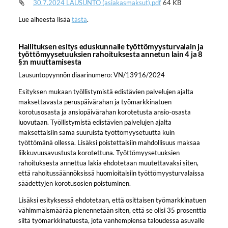
30.7.2024 LAUSUNTO (asiakasmaksut).pdf
64 KB
Lue aiheesta lisää
tästä
.
Hallituksen esitys eduskunnalle työttömyysturvalain ja
työttömyysetuuksien rahoituksesta annetun lain 4 ja 8
§:n muuttamisesta
Lausuntopyynnön diaarinumero: VN/13916/2024
Esityksen mukaan työllistymistä edistävien palvelujen ajalta
maksettavasta peruspäivärahan ja työmarkkinatuen
korotusosasta ja ansiopäivärahan korotetusta ansio-osasta
luovutaan. Työllistymistä edistävien palvelujen ajalta
maksettaisiin sama suuruista työttömyysetuutta kuin
työttömänä ollessa. Lisäksi poistettaisiin mahdollisuus maksaa
liikkuvuusavustusta korotettuna. Työttömyysetuuksien
rahoituksesta annettua lakia ehdotetaan muutettavaksi siten,
että rahoitussäännöksissä huomioitaisiin työttömyysturvalaissa
säädettyjen korotusosien poistuminen.
Lisäksi esityksessä ehdotetaan, että osittaisen työmarkkinatuen
vähimmäismäärää pienennetään siten, että se olisi 35 prosenttia
siitä työmarkkinatuesta, jota vanhempiensa taloudessa asuvalle