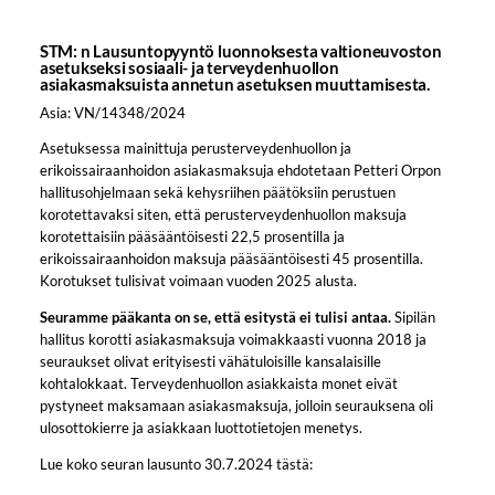
STM: n Lausuntopyyntö luonnoksesta valtioneuvoston
asetukseksi sosiaali- ja terveydenhuollon
asiakasmaksuista annetun asetuksen muuttamisesta.
Asia: VN/14348/2024
Asetuksessa mainittuja perusterveydenhuollon ja
erikoissairaanhoidon asiakasmaksuja ehdotetaan Petteri Orpon
hallitusohjelmaan sekä kehysriihen päätöksiin perustuen
korotettavaksi siten, että perusterveydenhuollon maksuja
korotettaisiin pääsääntöisesti 22,5 prosentilla ja
erikoissairaanhoidon maksuja pääsääntöisesti 45 prosentilla.
Korotukset tulisivat voimaan vuoden 2025 alusta.
Seuramme pääkanta on se, että esitystä ei tulisi antaa.
Sipilän
hallitus korotti asiakasmaksuja voimakkaasti vuonna 2018 ja
seuraukset olivat erityisesti vähätuloisille kansalaisille
kohtalokkaat. Terveydenhuollon asiakkaista monet eivät
pystyneet maksamaan asiakasmaksuja, jolloin seurauksena oli
ulosottokierre ja asiakkaan luottotietojen menetys.
Lue koko seuran lausunto 30.7.2024 tästä: