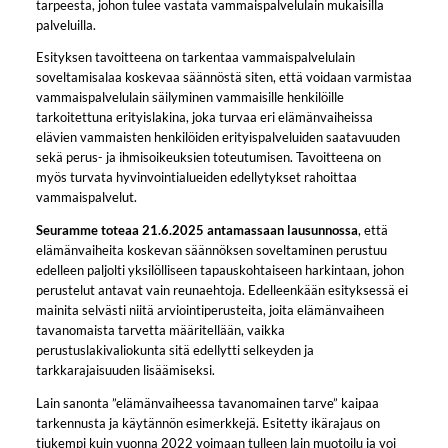
tarpeesta, johon tulee vastata vammaispalvelulain mukaisilla
palveluilla.
Esityksen tavoitteena on tarkentaa vammaispalvelulain
soveltamisalaa koskevaa säännöstä siten, että voidaan varmistaa
vammaispalvelulain säilyminen vammaisille henkilöille
tarkoitettuna erityislakina, joka turvaa eri elämänvaiheissa
elävien vammaisten henkilöiden erityispalveluiden saatavuuden
sekä perus- ja ihmisoikeuksien toteutumisen. Tavoitteena on
myös turvata hyvinvointialueiden edellytykset rahoittaa
vammaispalvelut.
Seuramme toteaa 21.6.2025 antamassaan lausunnossa
, että
elämänvaiheita koskevan säännöksen soveltaminen perustuu
edelleen paljolti yksilölliseen tapauskohtaiseen harkintaan, johon
perustelut antavat vain reunaehtoja. Edelleenkään esityksessä ei
mainita selvästi niitä arviointiperusteita, joita elämänvaiheen
tavanomaista tarvetta määritellään, vaikka
perustuslakivaliokunta sitä edellytti selkeyden ja
tarkkarajaisuuden lisäämiseksi.
Lain sanonta ”elämänvaiheessa tavanomainen tarve” kaipaa
tarkennusta ja käytännön esimerkkejä. Esitetty ikärajaus on
tiukempi kuin vuonna 2022 voimaan tulleen lain muotoilu ja voi