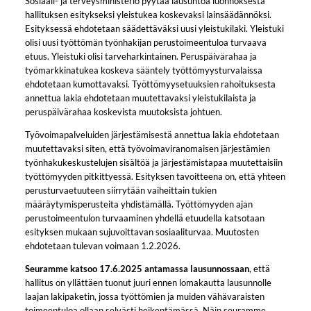
Sosiaali- ja terveysministeriö pyytää lausuntoa luonnoksesta
hallituksen esitykseksi yleistukea koskevaksi lainsäädännöksi.
Esityksessä ehdotetaan säädettäväksi uusi yleistukilaki. Yleistuki
olisi uusi työttömän työnhakijan perustoimeentuloa turvaava
etuus. Yleistuki olisi tarveharkintainen. Peruspäivärahaa ja
työmarkkinatukea koskeva sääntely työttömyysturvalaissa
ehdotetaan kumottavaksi. Työttömyysetuuksien rahoituksesta
annettua lakia ehdotetaan muutettavaksi yleistukilaista ja
peruspäivärahaa koskevista muutoksista johtuen.
Työvoimapalveluiden järjestämisestä annettua lakia ehdotetaan
muutettavaksi siten, että työvoimaviranomaisen järjestämien
työnhakukeskustelujen sisältöä ja järjestämistapaa muutettaisiin
työttömyyden pitkittyessä. Esityksen tavoitteena on, että yhteen
perusturvaetuuteen siirrytään vaiheittain tukien
määräytymisperusteita yhdistämällä. Työttömyyden ajan
perustoimeentulon turvaaminen yhdellä etuudella katsotaan
esityksen mukaan sujuvoittavan sosiaaliturvaa. Muutosten
ehdotetaan tulevan voimaan 1.2.2026.
Seuramme katsoo 17.6.2025 antamassa lausunnossaan
, että
hallitus on yllättäen tuonut juuri ennen lomakautta lausunnolle
laajan lakipaketin, jossa työttömien ja muiden vähävaraisten
toimeentuloa ollaan selvästi heikentämässä. Näin seuramme