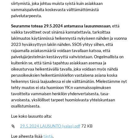
siirtymistä, joka johtuu muista syistä kuin asiakkaan
vammaispalveluita koskevasta välttämättömästä
palvelutarpeesta.
Seuramme toteaa 29.5.2024 antamassa lausunnossaan
, että
vaikka tavoitteet
ovat sinänsä kannatettavia, tarkoittaa
lakimuutos käytännössä heikennystä nykyiseen nähden ja vuonna
2023 hyväksyttyyn lakiin nähden. SSOS yhtyy siihen, että
rajaamalla asiakasmääriä voidaan tavallaan katsoa, että
palvelujärjestelmän kestävyyttä vahvistetaan. Ongelmallista on
kuitenkin se, että tämä tapahtuu asiakkaan asemaa ja
oikeusturvaa heikentävällä tavalla, joka voidaan myös nähdä
perusoikeuksien heikentämiskiellon vastaisena asiana koska
heikennys tässä laajuudessa ei ole välttämätön. Mielestämme nyt
tehty muutos ei ota huomioon YK:n vammaissopimuksen
tavoitteita vammaisen henkilön yhdenvertaisesta, tasa-
arvoisesta, yksilölliset tarpeet huomioivasta yhteiskuntaan
osallistumisesta.
Lue koko lausunto alta:
29.5.2024 LAUSUNTO (valas).pdf
72 KB
Lue aiheesta lisää
tästä
.