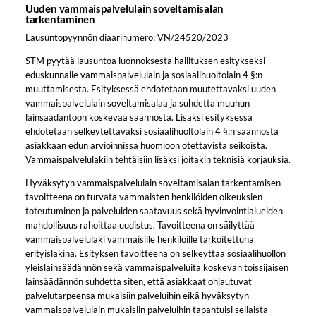
Uuden vammaispalvelulain soveltamisalan
tarkentaminen
Lausuntopyynnön diaarinumero: VN/24520/2023
STM pyytää lausuntoa luonnoksesta hallituksen esitykseksi
eduskunnalle vammaispalvelulain ja sosiaalihuoltolain 4 §:n
muuttamisesta. Esityksessä ehdotetaan muutettavaksi uuden
vammaispalvelulain soveltamisalaa ja suhdetta muuhun
lainsäädäntöön koskevaa säännöstä. Lisäksi esityksessä
ehdotetaan selkeytettäväksi sosiaalihuoltolain 4 §:n säännöstä
asiakkaan edun arvioinnissa huomioon otettavista seikoista.
Vammaispalvelulakiin tehtäisiin lisäksi joitakin teknisiä korjauksia.
Hyväksytyn vammaispalvelulain soveltamisalan tarkentamisen
tavoitteena on turvata vammaisten henkilöiden oikeuksien
toteutuminen ja palveluiden saatavuus sekä hyvinvointialueiden
mahdollisuus rahoittaa uudistus. Tavoitteena on säilyttää
vammaispalvelulaki vammaisille henkilöille tarkoitettuna
erityislakina. Esityksen tavoitteena on selkeyttää sosiaalihuollon
yleislainsäädännön sekä vammaispalveluita koskevan toissijaisen
lainsäädännön suhdetta siten, että asiakkaat ohjautuvat
palvelutarpeensa mukaisiin palveluihin eikä hyväksytyn
vammaispalvelulain mukaisiin palveluihin tapahtuisi sellaista