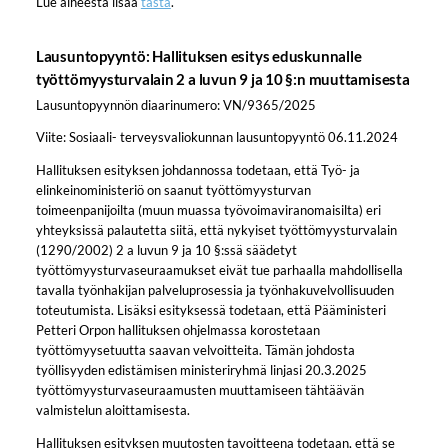
Lue aiheesta lisää
tästä
.
Lausuntopyyntö: Hallituksen esitys eduskunnalle
työttömyysturvalain 2 a luvun 9 ja 10 §:n muuttamisesta
Lausuntopyynnön diaarinumero: VN/9365/2025
Viite: Sosiaali- terveysvaliokunnan lausuntopyyntö 06.11.2024
Hallituksen esityksen johdannossa todetaan, että Työ- ja
elinkeinoministeriö on saanut työttömyysturvan
toimeenpanijoilta (muun muassa työvoimaviranomaisilta) eri
yhteyksissä palautetta siitä, että nykyiset työttömyysturvalain
(1290/2002) 2 a luvun 9 ja 10 §:ssä säädetyt
työttömyysturvaseuraamukset eivät tue parhaalla mahdollisella
tavalla työnhakijan palveluprosessia ja työnhakuvelvollisuuden
toteutumista. Lisäksi esityksessä todetaan, että Pääministeri
Petteri Orpon hallituksen ohjelmassa korostetaan
työttömyysetuutta saavan velvoitteita. Tämän johdosta
työllisyyden edistämisen ministeriryhmä linjasi 20.3.2025
työttömyysturvaseuraamusten muuttamiseen tähtäävän
valmistelun aloittamisesta.
Hallituksen esityksen muutosten tavoitteena todetaan, että se