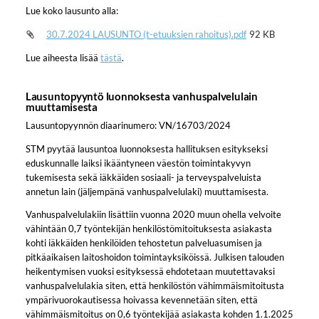
Lue koko lausunto alla:
30.7.2024 LAUSUNTO (t-etuuksien rahoitus).pdf
92 KB
Lue aiheesta lisää
tästä
.
Lausuntopyyntö luonnoksesta vanhuspalvelulain
muuttamisesta
Lausuntopyynnön diaarinumero: VN/16703/2024
STM pyytää lausuntoa luonnoksesta hallituksen esitykseksi
eduskunnalle laiksi ikääntyneen väestön toimintakyvyn
tukemisesta sekä iäkkäiden sosiaali- ja terveyspalveluista
annetun lain (jäljempänä vanhuspalvelulaki) muuttamisesta.
Vanhuspalvelulakiin lisättiin vuonna 2020 muun ohella velvoite
vähintään 0,7 työntekijän henkilöstömitoituksesta asiakasta
kohti iäkkäiden henkilöiden tehostetun palveluasumisen ja
pitkäaikaisen laitoshoidon toimintayksiköissä. Julkisen talouden
heikentymisen vuoksi esityksessä ehdotetaan muutettavaksi
vanhuspalvelulakia siten, että henkilöstön vähimmäismitoitusta
ympärivuorokautisessa hoivassa kevennetään siten, että
vähimmäismitoitus on 0,6 työntekijää asiakasta kohden 1.1.2025