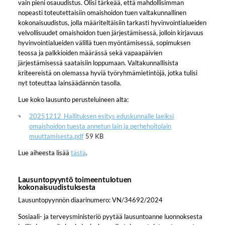
vain pieni osauudistus. Olisi tärkeää, että mahdollisimman
nopeasti toteutettaisiin omaishoidon tuen valtakunnallinen
kokonaisuudistus, jolla määriteltäisiin tarkasti hyvinvointialueiden
velvollisuudet omaishoidon tuen järjestämisessä, jolloin kirjavuus
hyvinvointialueiden välillä tuen myöntämisessä, sopimuksen
teossa ja palkkioiden määrässä sekä vapaapäivien
järjestämisessä saataisiin loppumaan. Valtakunnallisista
kriteereistä on olemassa hyviä työryhmämietintöjä, jotka tulisi
nyt toteuttaa lainsäädännön tasolla.
Lue koko lausunto perusteluineen alta:
20251212_Hallituksen esitys eduskunnalle laeiksi
omaishoidon tuesta annetun lain ja perhehoitolain
muuttamisesta.pdf
59 KB
Lue aiheesta lisää
tästä
.
Lausuntopyyntö toimeentulotuen
kokonaisuudistuksesta
Lausuntopyynnön diaarinumero: VN/34692/2024
Sosiaali- ja terveysministeriö pyytää lausuntoanne luonnoksesta