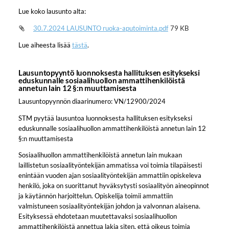
Lue koko lausunto alta:
30.7.2024 LAUSUNTO ruoka-aputoiminta.pdf
79 KB
Lue aiheesta lisää
tästä
.
Lausuntopyyntö luonnoksesta hallituksen esitykseksi
eduskunnalle sosiaalihuollon ammattihenkilöistä
annetun lain 12 §:n muuttamisesta
Lausuntopyynnön diaarinumero: VN/12900/2024
STM pyytää lausuntoa luonnoksesta hallituksen esitykseksi
eduskunnalle sosiaalihuollon ammattihenkilöistä annetun lain 12
§:n muuttamisesta
Sosiaalihuollon ammattihenkilöistä annetun lain mukaan
laillistetun sosiaalityöntekijän ammatissa voi toimia tilapäisesti
enintään vuoden ajan sosiaalityöntekijän ammattiin opiskeleva
henkilö, joka on suorittanut hyväksytysti sosiaalityön aineopinnot
ja käytännön harjoittelun. Opiskelija toimii ammattiin
valmistuneen sosiaalityöntekijän johdon ja valvonnan alaisena.
Esityksessä ehdotetaan muutettavaksi sosiaalihuollon
ammattihenkilöistä annettua lakia siten, että oikeus toimia