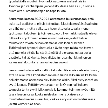
työnhakijalle muutoin työmarkkinatukena maksettaisiin.
Työnhakijan vanhempien, joiden taloudessa hän asuu, tuloina ei
huomioitaisi omaishoitajan hoitopalkkiota.
Seuramme katsoo 30.7.2024 antamassa lausunnossaan
, että
esitettyä uudistusta ei tule toteuttaa. Muutoksen säästövaikutus
on vähäinen, mutta vaikuttaa huomattavalla tavalla monen
työttömän talouteen ja toimeentuloon. Työmarkkinatuella elävän
pitkäaikaistyöttömän elämä on niin niukkaa ja ehdotetun
muutoksen myötä heidän elämänsä edelleen tiukkenee.
Tutkimukset työmarkkinatuella elävän ongelmista osoittavat,
että monella pitkäaikaistyöttömällä ei ole varaa ostaa uusia
vaatteita tai lääkkeitä. Jopa riittävän ruuan hankkiminen on
joskus mahdotonta rahan vähyyden vuoksi.
Seuramme katsoo, että valtiontalouden tila ei ole vielä niin huono,
että se oikeuttaa kohdistamaan näin suuria leikkauksia kaikkein
heikoimmassa asemassa oleviin kansalaisiin. Siksi esityksestä on
syytä luopua. Työttömyysturvaan on jo Orpon hallituksen
toimesta tehty syviä leikkauksia ja kommentoimme myös niitä
tässä lausunnossa, koska mielestämme ratkaisevaa on
muutosten kokonaisvaikutus, vaikka esitykset on hallituksessa
jaettu kolmeen aaltoon.