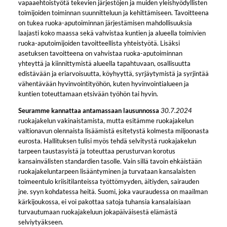
vapaaehtoistyötä tekevien järjestöjen ja muiden yleishyödyllisten
toimijoiden toiminnan suunnitteluun ja kehittämiseen. Tavoitteena
on tukea ruoka-aputoiminnan järjestämisen mahdollisuuksia
laajasti koko maassa sekä vahvistaa kuntien ja alueella toimivien
ruoka-aputoimijoiden tavoitteellista yhteistyötä. Lisäksi
asetuksen tavoitteena on vahvistaa ruoka-aputoiminnan
yhteyttä ja kiinnittymistä alueella tapahtuvaan, osallisuutta
edistävään ja eriarvoisuutta, köyhyyttä, syrjäytymistä ja syrjintää
vähentävään hyvinvointityöhön, kuten hyvinvointialueen ja
kuntien toteuttamaan etsivään työhön tai hyvin.
Seuramme kannattaa antamassaan lausunnossa
30.7.2024
ruokajakelun vakinaistamista, mutta esitämme ruokajakelun
valtionavun olennaista lisäämistä esitetystä kolmesta miljoonasta
eurosta. Hallituksen tulisi myös tehdä selvitystä ruokajakelun
tarpeen taustasyistä ja toteuttaa perusturvan korotus
kansainvälisten standardien tasolle. Vain sillä tavoin ehkäistään
ruokajakeluntarpeen lisääntyminen ja turvataan kansalaisten
toimeentulo kriisitilanteissa työttömyyden, äitiyden, sairauden
jne. syyn kohdatessa heitä. Suomi, joka vauraudessa on maailman
kärkijoukossa, ei voi pakottaa satoja tuhansia kansalaisiaan
turvautumaan ruokajakeluun jokapäiväisestä elämästä
selviytyäkseen.