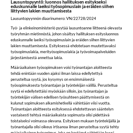
Lausuntopyyntö: luonnos hallituksen esitykseksi
eduskunnalle laeiksi työsopimuslain ja eräiden siihen
liittyvien lakien muuttamisesta
Lausuntopyynnön diaarinumero: VN/22728/2024
Työ- ja elinkeinoministeriö pyytää lausuntoanne liitteenä olevasta
työryhmän mietinnöstä, johon sisältyy hallituksen esitysluonnos
eduskunnalle laeiksi työsopimuslain ja eräiden siihen liittyvien
lakien muuttamisesta. Esityksessä ehdotetaan muutettavaksi
työsopimuslakia, merityösopimuslakia ja työvoimapalveluiden
järjestämisestä annettua lakia.
Määräaikaisen työsopimuksen voisi työnantajan aloitteesta
tehdä enintään vuoden ajaksi ilman laissa edellytettyä
perusteltua syytä, jos kysymys on ensimmäisestä
työsopimuksesta työnantajan ja työntekijän välillä. Perusteltua
syytä ei edellytettäisi myöskään silloin, jos työnantajan ja
työntekijän välisen edellisen työsuhteen päättymisestä on
kulunut sopimuksen alkamishetkellä vähintään viisi vuotta.
Työnantajan aloitteesta esityksessä ehdotettavan sääntelyn
vastaisesti tehtyä määräaikaista sopimusta olisi pidettävä
toistaiseksi voimassa olevana. Esityksen mukaan työntekijällä ja
työnantajalla olisi oikeus irtisanoa ilman perusteltua syytä tehty
määräaikainen työsopimus, joka on kestänyt vähintään kuusi