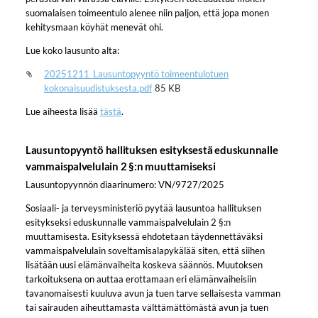
suomalaisen toimeentulo alenee niin paljon, että jopa monen
kehitysmaan köyhät menevät ohi.
Lue koko lausunto alta:
20251211_Lausuntopyyntö toimeentulotuen
kokonaisuudistuksesta.pdf
85 KB
Lue aiheesta lisää
tästä
.
Lausuntopyyntö hallituksen esityksestä eduskunnalle
vammaispalvelulain 2 §:n muuttamiseksi
Lausuntopyynnön diaarinumero: VN/9727/2025
Sosiaali- ja terveysministeriö pyytää lausuntoa hallituksen
esitykseksi eduskunnalle vammaispalvelulain 2 §:n
muuttamisesta. Esityksessä ehdotetaan täydennettäväksi
vammaispalvelulain soveltamisalapykälää siten, että siihen
lisätään uusi elämänvaiheita koskeva säännös. Muutoksen
tarkoituksena on auttaa erottamaan eri elämänvaiheisiin
tavanomaisesti kuuluva avun ja tuen tarve sellaisesta vamman
tai sairauden aiheuttamasta välttämättömästä avun ja tuen