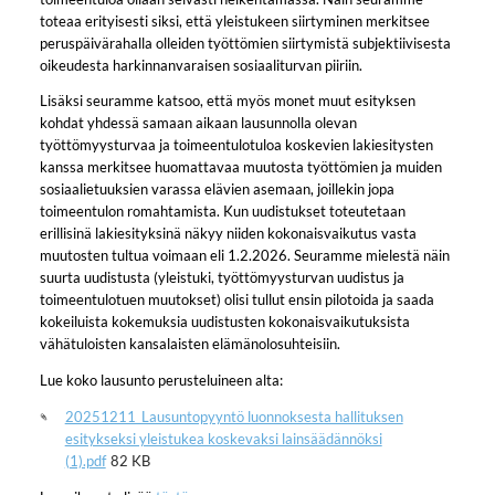
toteaa erityisesti siksi, että yleistukeen siirtyminen merkitsee
peruspäivärahalla olleiden työttömien siirtymistä subjektiivisesta
oikeudesta harkinnanvaraisen sosiaaliturvan piiriin.
Lisäksi seuramme katsoo, että myös monet muut esityksen
kohdat yhdessä samaan aikaan lausunnolla olevan
työttömyysturvaa ja toimeentulotuloa koskevien lakiesitysten
kanssa merkitsee huomattavaa muutosta työttömien ja muiden
sosiaalietuuksien varassa elävien asemaan, joillekin jopa
toimeentulon romahtamista. Kun uudistukset toteutetaan
erillisinä lakiesityksinä näkyy niiden kokonaisvaikutus vasta
muutosten tultua voimaan eli 1.2.2026. Seuramme mielestä näin
suurta uudistusta (yleistuki, työttömyysturvan uudistus ja
toimeentulotuen muutokset) olisi tullut ensin pilotoida ja saada
kokeiluista kokemuksia uudistusten kokonaisvaikutuksista
vähätuloisten kansalaisten elämänolosuhteisiin.
Lue koko lausunto perusteluineen alta:
20251211_Lausuntopyyntö luonnoksesta hallituksen
esitykseksi yleistukea koskevaksi lainsäädännöksi
(1).pdf
82 KB