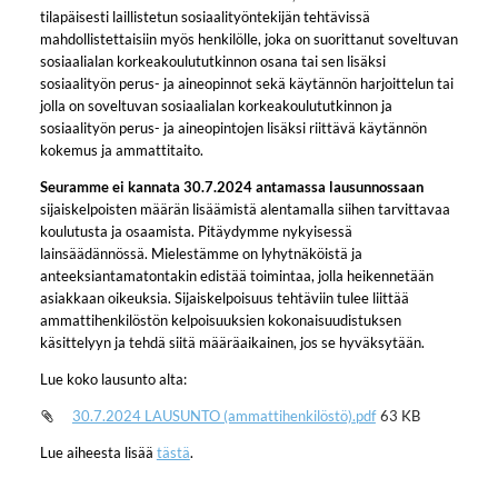
tilapäisesti laillistetun sosiaalityöntekijän tehtävissä
mahdollistettaisiin myös henkilölle, joka on suorittanut soveltuvan
sosiaalialan korkeakoulututkinnon osana tai sen lisäksi
sosiaalityön perus- ja aineopinnot sekä käytännön harjoittelun tai
jolla on soveltuvan sosiaalialan korkeakoulututkinnon ja
sosiaalityön perus- ja aineopintojen lisäksi riittävä käytännön
kokemus ja ammattitaito.
Seuramme ei kannata 30.7.2024 antamassa lausunnossaan
sijaiskelpoisten määrän lisäämistä alentamalla siihen tarvittavaa
koulutusta ja osaamista. Pitäydymme nykyisessä
lainsäädännössä. Mielestämme on lyhytnäköistä ja
anteeksiantamatontakin edistää toimintaa, jolla heikennetään
asiakkaan oikeuksia. Sijaiskelpoisuus tehtäviin tulee liittää
ammattihenkilöstön kelpoisuuksien kokonaisuudistuksen
käsittelyyn ja tehdä siitä määräaikainen, jos se hyväksytään.
Lue koko lausunto alta:
30.7.2024 LAUSUNTO (ammattihenkilöstö).pdf
63 KB
Lue aiheesta lisää
tästä
.