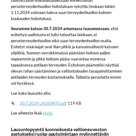
säilytettäisiin kokonaisuudessaan kiireettömän
perusterveydenhuollon hoitotakuun nykytila (mukaan lukien
1.11.2024 voimaan tuleva suun terveydenhuollon kolmen
kuukauden hoitotakuu).
Seuramme katsoo 30.7.2034 antamassa lausunnossaan,
että
esitettyä uudistusta ei tulisi toteuttaa lainkaan, ei
perusterveydenhuollon eikä suun terveydenhuollon osalta.
Esitetyt määräajat ovat liian pitkiä ja kansainvälisesti katsoen
ylipitkiä. Suomen verrokkimaissa päästään hoitoon paljon
nopeammin ja pitkä hoitoon pääsy vaarantaa monessa
tapauksessa potilaan terveyden. Esityksen päämotiivi näyttää
olevan rahan säästäminen ja valtiontalouden tasapainottaminen
potilaiden terveyden kustannuksella. Tällaista perustetta emme
voi hyväksyä.
Lue koko lausunto alta:
30.7.2024 LAUSUNTO.pdf
119 KB
Lue aiheesta lisää
tästä
.
Lausuntopyyntö luonnoksesta valtioneuvoston
asetukseksi ruoka-aputoimintaan myönnettäviin