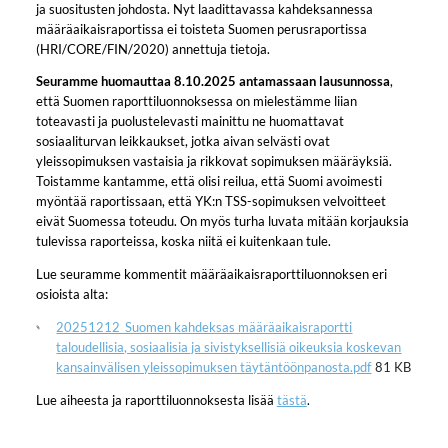
ja suositusten johdosta. Nyt laadittavassa kahdeksannessa
määräaikaisraportissa ei toisteta Suomen perusraportissa
(HRI/CORE/FIN/2020) annettuja tietoja.
Seuramme huomauttaa 8.10.2025 antamassaan lausunnossa
,
että Suomen raporttiluonnoksessa on mielestämme liian
toteavasti ja puolustelevasti mainittu ne huomattavat
sosiaaliturvan leikkaukset, jotka aivan selvästi ovat
yleissopimuksen vastaisia ja rikkovat sopimuksen määräyksiä.
Toistamme kantamme, että olisi reilua, että Suomi avoimesti
myöntää raportissaan, että YK:n TSS-sopimuksen velvoitteet
eivät Suomessa toteudu. On myös turha luvata mitään korjauksia
tulevissa raporteissa, koska niitä ei kuitenkaan tule.
Lue seuramme kommentit määräaikaisraporttiluonnoksen eri
osioista alta:
20251212_Suomen kahdeksas määräaikaisraportti
taloudellisia, sosiaalisia ja sivistyksellisiä oikeuksia koskevan
kansainvälisen yleissopimuksen täytäntöönpanosta.pdf
81 KB
Lue aiheesta ja raporttiluonnoksesta lisää
tästä
.