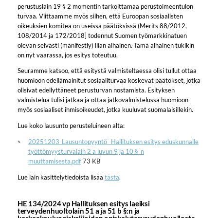
perustuslain 19 § 2 momentin tarkoittamaa perustoimeentulon
turvaa. Viittaamme myös siihen, että Euroopan sosiaalisten
oikeuksien komitea on useissa päätöksissä (Merits 88/2012,
108/2014 ja 172/2018] todennut Suomen työmarkkinatuen
olevan selvästi (manifestly) liian alhainen. Tämä alhainen tukikin
on nyt vaarassa, jos esitys toteutuu,
Seuramme katsoo, että esitystä valmisteltaessa olisi tullut ottaa
huomioon edellämainitut sosiaaliturvaa koskevat päätökset, jotka
olisivat edellyttäneet perusturvan nostamista. Esityksen
valmistelua tulisi jatkaa ja ottaa jatkovalmistelussa huomioon
myös sosiaaliset ihmisoikeudet, jotka kuuluvat suomalaisillekin.
Lue koko lausunto perusteluineen alta:
20251203_Lausuntopyyntö_ Hallituksen esitys eduskunnalle
työttömyysturvalain 2 a luvun 9 ja 10 §_n
muuttamisesta.pdf
73 KB
Lue lain käsittelytiedoista lisää
tästä
.
HE 134/2024 vp Hallituksen esitys laeiksi
terveydenhuoltolain 51 a ja 51 b §:n ja