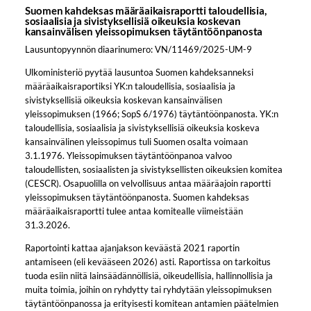
Suomen kahdeksas määräaikaisraportti taloudellisia,
sosiaalisia ja sivistyksellisiä oikeuksia koskevan
kansainvälisen yleissopimuksen täytäntöönpanosta
Lausuntopyynnön diaarinumero: VN/11469/2025-UM-9
Ulkoministeriö pyytää lausuntoa Suomen kahdeksanneksi
määräaikaisraportiksi YK:n taloudellisia, sosiaalisia ja
sivistyksellisiä oikeuksia koskevan kansainvälisen
yleissopimuksen (1966; SopS 6/1976) täytäntöönpanosta. YK:n
taloudellisia, sosiaalisia ja sivistyksellisiä oikeuksia koskeva
kansainvälinen yleissopimus tuli Suomen osalta voimaan
3.1.1976. Yleissopimuksen täytäntöönpanoa valvoo
taloudellisten, sosiaalisten ja sivistyksellisten oikeuksien komitea
(CESCR). Osapuolilla on velvollisuus antaa määräajoin raportti
yleissopimuksen täytäntöönpanosta. Suomen kahdeksas
määräaikaisraportti tulee antaa komitealle viimeistään
31.3.2026.
Raportointi kattaa ajanjakson keväästä 2021 raportin
antamiseen (eli kevääseen 2026) asti. Raportissa on tarkoitus
tuoda esiin niitä lainsäädännöllisiä, oikeudellisia, hallinnollisia ja
muita toimia, joihin on ryhdytty tai ryhdytään yleissopimuksen
täytäntöönpanossa ja erityisesti komitean antamien päätelmien