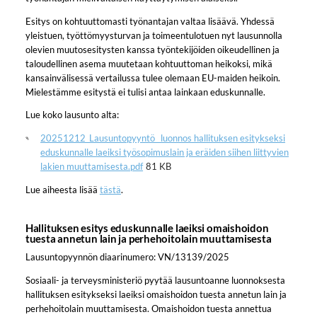
Esitys on kohtuuttomasti työnantajan valtaa lisäävä. Yhdessä
yleistuen, työttömyysturvan ja toimeentulotuen nyt lausunnolla
olevien muutosesitysten kanssa työntekijöiden oikeudellinen ja
taloudellinen asema muutetaan kohtuuttoman heikoksi, mikä
kansainvälisessä vertailussa tulee olemaan EU-maiden heikoin.
Mielestämme esitystä ei tulisi antaa lainkaan eduskunnalle.
Lue koko lausunto alta:
20251212_Lausuntopyyntö_ luonnos hallituksen esitykseksi
eduskunnalle laeiksi työsopimuslain ja eräiden siihen liittyvien
lakien muuttamisesta.pdf
81 KB
Lue aiheesta lisää
tästä
.
Hallituksen esitys eduskunnalle laeiksi omaishoidon
tuesta annetun lain ja perhehoitolain muuttamisesta
Lausuntopyynnön diaarinumero: VN/13139/2025
Sosiaali- ja terveysministeriö pyytää lausuntoanne luonnoksesta
hallituksen esitykseksi laeiksi omaishoidon tuesta annetun lain ja
perhehoitolain muuttamisesta. Omaishoidon tuesta annettua