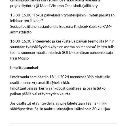
projektityöntekijä Meeri Virtamo Omaishoitajaliitto ry
15.30-16.00 ”Fokus palvelualan työntekijöihin - miten pärjätään
leikkausten jälkeen?”
Sosiaalipoliittinen asiantuntija Egezona Kllokogi-Bublaku PAM-
ammattiliitto
16.00-16.30 Yhteenveto ja keskustelua päivän teemoista Mihin
suuntaan työssäkäyvien köyhien asema on menossa? Miten tulisi
toimia suunnan muuttamiseksi? SOTU -komitean puheenjohtaja
Pasi Moisio
Ilmoittautumiset
Ilmoittaudu seminaariin 18.11.2024 mennessä Yrjö Mattilalle
osoitteeseen yrjo.mattila@helsinki.fi.
Ilmoittautuessasi kerro sähköpostiosoitteesi ja osallistutko
paikan päällä vai etäyhteyden kautta.
Jos osallistut etäyhteydellä, sinulle lähetetään Teams -linkki
sähköpostitse. Saliin mahtuu alustajien lisäksi noin 30 kuulijaa.