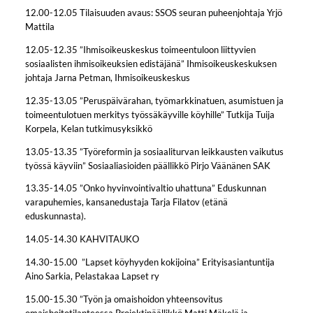
12.00-12.05 Tilaisuuden avaus: SSOS seuran puheenjohtaja Yrjö
Mattila
12.05-12.35 ”Ihmisoikeuskeskus toimeentuloon liittyvien
sosiaalisten ihmisoikeuksien edistäjänä” Ihmisoikeuskeskuksen
johtaja Jarna Petman, Ihmisoikeuskeskus
12.35-13.05 ”Peruspäivärahan, työmarkkinatuen, asumistuen ja
toimeentulotuen merkitys työssäkäyville köyhille” Tutkija Tuija
Korpela, Kelan tutkimusyksikkö
13.05-13.35 ”Työreformin ja sosiaaliturvan leikkausten vaikutus
työssä käyviin” Sosiaaliasioiden päällikkö Pirjo Väänänen SAK
13.35-14.05 ”Onko hyvinvointivaltio uhattuna” Eduskunnan
varapuhemies, kansanedustaja Tarja Filatov (etänä
eduskunnasta).
14.05-14.30 KAHVITAUKO
14.30-15.00 ”Lapset köyhyyden kokijoina” Erityisasiantuntija
Aino Sarkia, Pelastakaa Lapset ry
15.00-15.30 ”Työn ja omaishoidon yhteensovitus
omaishoitotilanteessa Projektipäällikkö Matti Mäkelä ja